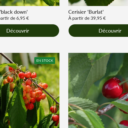
 'black down'
Cerisier 'Burlat'
r
artir de 6,95 €
Prix régulier
À partir de 39,95 €
Découvrir
Découvrir
EN STOCK