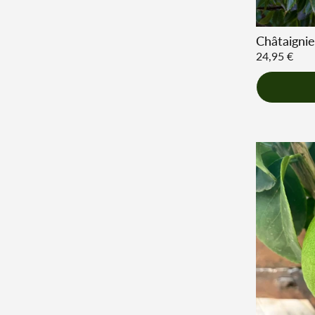
Châtaigni
Prix régulie
24,95 €