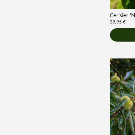
Cerisier '
Prix régulie
39,95 €