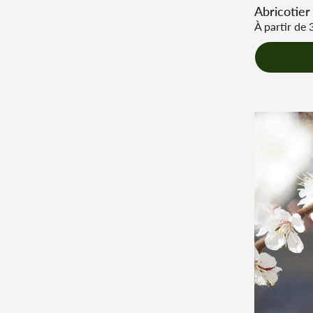
Abricotier
Prix régulie
À partir de 