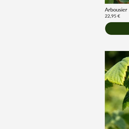
Arbousier '
Prix régulie
22,95 €