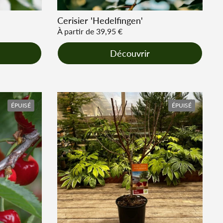
Cerisier 'Hedelfingen'
Prix régulier
À partir de 39,95 €
Découvrir
ÉPUISÉ
ÉPUISÉ