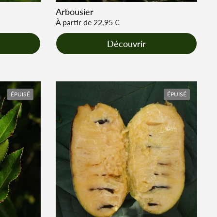
Arbousier
Prix régulier
À partir de 22,95 €
Découvrir
ÉPUISÉ
ÉPUISÉ