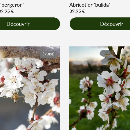
 'bergeron'
Abricotier 'bulida'
r
39,95 €
Prix régulier
39,95 €
Découvrir
Découvrir
ÉPUISÉ