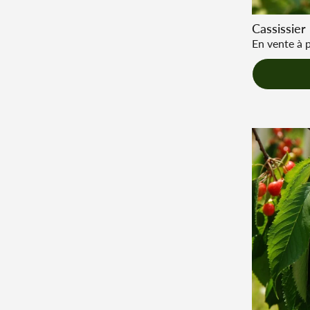
Cassissier
Prix régulie
En vente à p