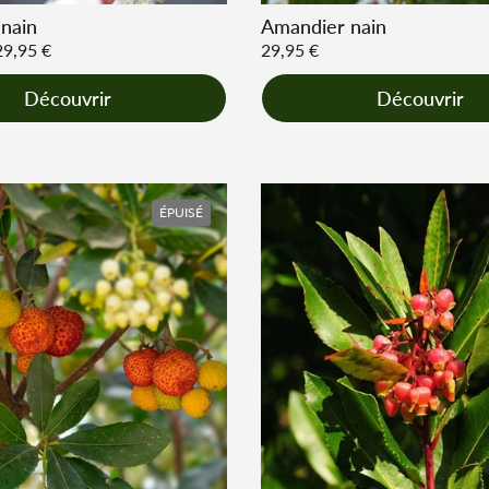
 nain
Amandier nain
r
29,95 €
Prix régulier
29,95 €
Découvrir
Découvrir
ÉPUISÉ