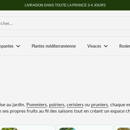
LIVRAISON DANS TOUTE LA FRANCE 3-4 JOURS
mpantes
Plantes méditerranéenne
Vivaces
Rosie
ise au jardin.
Pommiers
,
poiriers
,
cerisiers
ou
pruniers
, chaque e
 de ses propres fruits au fil des saisons tout en créant un espace c