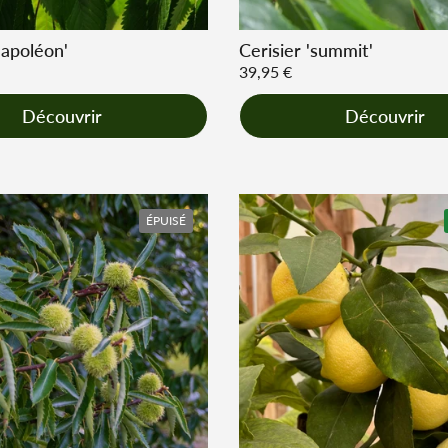
Napoléon'
Cerisier 'summit'
r
Prix régulier
39,95 €
Découvrir
Découvrir
ÉPUISÉ