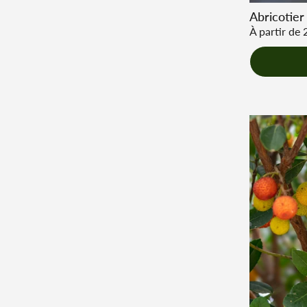
Abricotier
Prix régulie
À partir de 