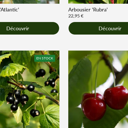
Atlantic'
Arbousier 'Rubra'
r
Prix régulier
22,95 €
Découvrir
Découvrir
EN STOCK