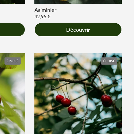
Asiminier
Prix régulier
42,95 €
Découvrir
ÉPUISÉ
ÉPUISÉ