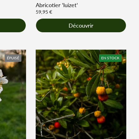
Abricotier 'luizet'
Prix régulier
59,95 €
Découvrir
ÉPUISÉ
EN STOCK