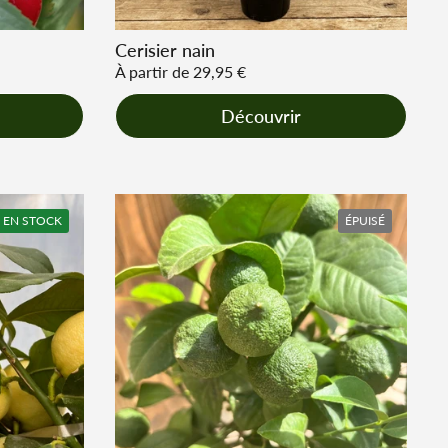
Cerisier nain
Prix régulier
À partir de 29,95 €
Découvrir
EN STOCK
ÉPUISÉ