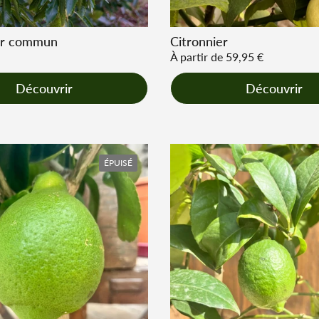
er commun
Citronnier
r
Prix régulier
À partir de 59,95 €
Découvrir
Découvrir
ÉPUISÉ