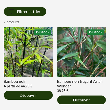
Filtrer et trier
7 produits
EN STOCK
EN STOCK
Bambou noir
Bambou non traçant Asian
Wonder
Prix régulier
À partir de 44,95 €
Prix régulier
38,95 €
Découvrir
Découvrir