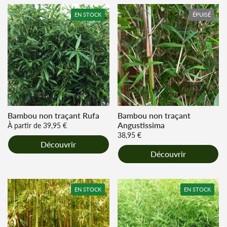
EN STOCK
ÉPUISÉ
Bambou non traçant Rufa
Bambou non traçant
Angustissima
Prix régulier
À partir de 39,95 €
Prix régulier
38,95 €
Découvrir
Découvrir
EN STOCK
EN STOCK