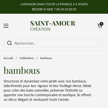
Passer au contenu
LIVRAISON DANS TOUTE LA FRANCE 3-4 JOURS
BESOIN D’AIDE ?
06.24.24.00.50
Ouvrir le pan
0
Ouvrir le menu
Accueil
/
Collections
/
bambous
bambous
Structurez et dynamisez votre jardin avec nos bambous,
sélectionnés pour leur vigueur et leur feuillage dense. Idéals
pour créer des haies naturelles, préserver l’intimité ou
apporter une touche contemporaine et exotique, ils offrent
un décor élégant et verdoyant toute l’année.