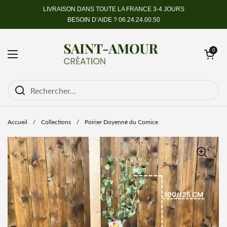
Passer au contenu
LIVRAISON DANS TOUTE LA FRANCE 3-4 JOURS
BESOIN D’AIDE ?
06.24.24.00.50
Ouvrir le pan
0
Ouvrir le menu
Accueil
/
Collections
/
Poirier Doyenné du Comice