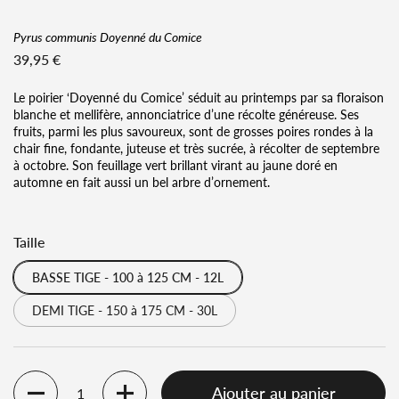
Pyrus communis Doyenné du Comice
Prix régulier
39,95 €
Le poirier ‘Doyenné du Comice’ séduit au printemps par sa floraison
blanche et mellifère, annonciatrice d’une récolte généreuse. Ses
fruits, parmi les plus savoureux, sont de grosses poires rondes à la
chair fine, fondante, juteuse et très sucrée, à récolter de septembre
à octobre. Son feuillage vert brillant virant au jaune doré en
automne en fait aussi un bel arbre d’ornement.
Taille
BASSE TIGE - 100 à 125 CM - 12L
DEMI TIGE - 150 à 175 CM - 30L
Ajouter au panier