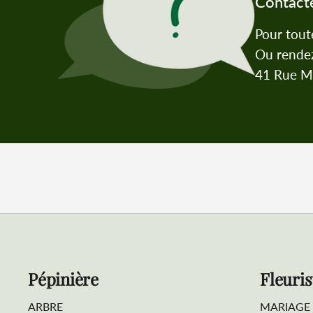
Contact
Pour tout
Ou rendez
41 Rue Ma
Pépinière
Fleuris
ARBRE
MARIAGE