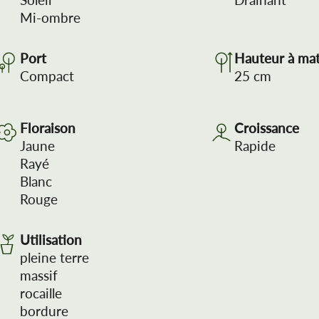
Soleil
Drainant
Mi-ombre
Port
Hauteur à mat
Compact
25
cm
Floraison
Croissance
Jaune
Rapide
Rayé
Blanc
Rouge
Utilisation
pleine terre
massif
rocaille
bordure