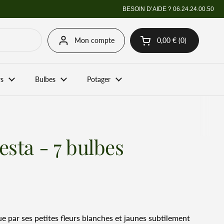
BESOIN D’AIDE ?
06.24.24.00.50
Mon compte
0,00 €
0
Ouvrir le panier
Mon panier Total:
produit dans votre pa
rs
Bulbes
Potager
esta - 7 bulbes
ue par ses petites fleurs blanches et jaunes subtilement