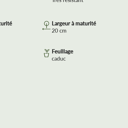
Très résistant
urité
Largeur à maturité
20
cm
Feuillage
caduc