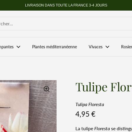
LIVRAISON DANS TOUTE LA FRANCE 3-4 JOURS
mpantes
Plantes méditerranéenne
Vivaces
Rosie
Tulipe Flor
Tulipa Floresta
Prix régulier
4,95 €
La tulipe
Floresta
se disting