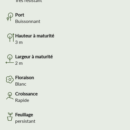
Très résistant
Port
Buissonnant
Hauteur à maturité
3
m
Largeur à maturité
2
m
Floraison
Blanc
Croissance
Rapide
Feuillage
persistant