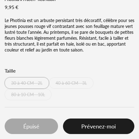
Prix régulier
9,95 €
Le Photinia est un arbuste persistant très décoratif, célèbre pour ses
jeunes pousses rouge vif contrastant avec son feuillage mature vert
lustré toute l’année. Au printemps, il se pare de bouquets de petites
fleurs blanches légèrement parfumées. Résistant, facile à tailler et
très structurant, il est parfait en haie, isolé ou en bac, apportant
couleur et relief au jardin en toute saison.
Taille
30 à 40 CM - 2L
40 à 60 CM - 3L
80 à 10 CM - 10L
Épuisé
Prévenez-moi