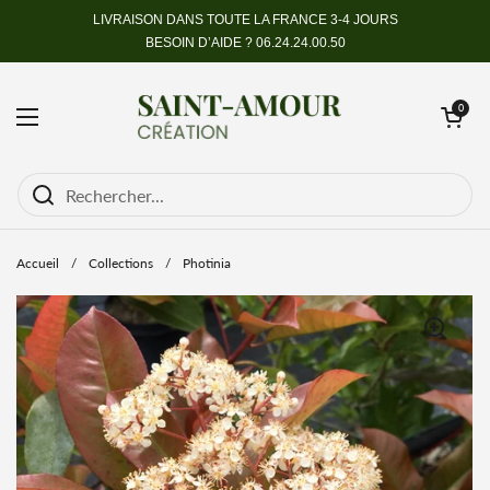
Passer au contenu
LIVRAISON DANS TOUTE LA FRANCE 3-4 JOURS
BESOIN D’AIDE ?
06.24.24.00.50
Ouvrir le pan
0
Ouvrir le menu
Accueil
/
Collections
/
Photinia