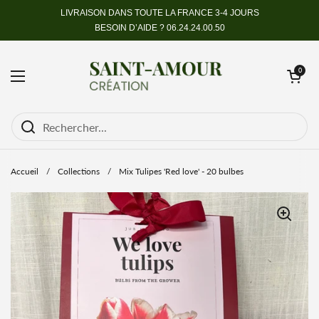
Passer au contenu
LIVRAISON DANS TOUTE LA FRANCE 3-4 JOURS
BESOIN D’AIDE ?
06.24.24.00.50
Ouvrir le pan
0
Ouvrir le menu
Accueil
/
Collections
/
Mix Tulipes 'Red love' - 20 bulbes