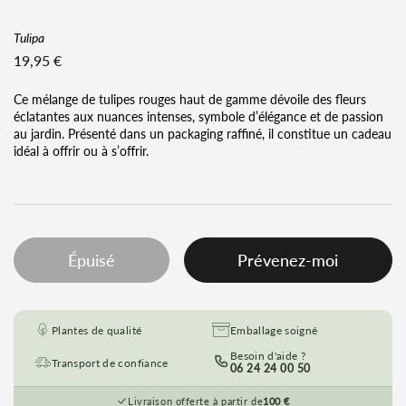
Tulipa
Prix régulier
19,95 €
Ce mélange de tulipes rouges haut de gamme dévoile des fleurs
éclatantes aux nuances intenses, symbole d’élégance et de passion
au jardin. Présenté dans un packaging raffiné, il constitue un cadeau
idéal à offrir ou à s’offrir.
Épuisé
Prévenez-moi
Plantes de qualité
Emballage soigné
Besoin d'aide ?
Transport de confiance
06 24 24 00 50
Livraison offerte à partir de
100 €