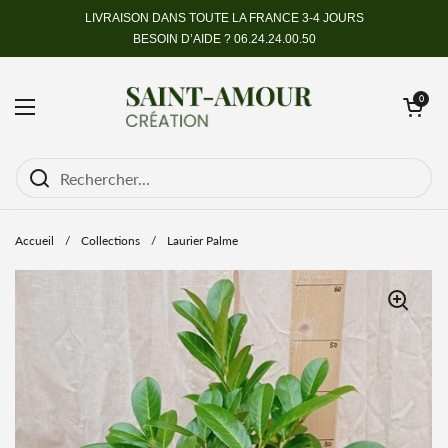
Passer au contenu
LIVRAISON DANS TOUTE LA FRANCE 3-4 JOURS
BESOIN D’AIDE ?
06.24.24.00.50
Ouvrir le pan
0
Ouvrir le menu
Accueil
/
Collections
/
Laurier Palme