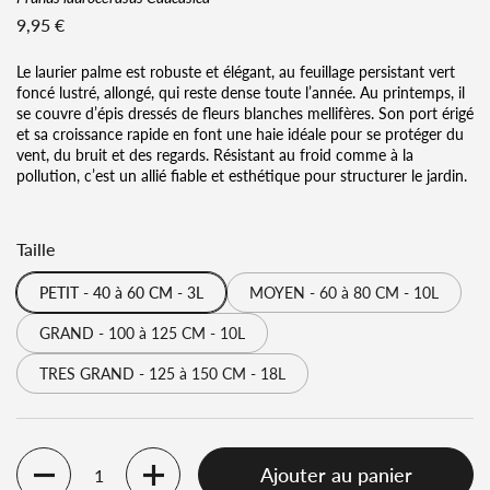
Prix régulier
9,95 €
Le laurier palme est robuste et élégant, au feuillage persistant vert
foncé lustré, allongé, qui reste dense toute l’année. Au printemps, il
se couvre d’épis dressés de fleurs blanches mellifères. Son port érigé
et sa croissance rapide en font une haie idéale pour se protéger du
vent, du bruit et des regards. Résistant au froid comme à la
pollution, c’est un allié fiable et esthétique pour structurer le jardin.
Taille
PETIT - 40 à 60 CM - 3L
MOYEN - 60 à 80 CM - 10L
GRAND - 100 à 125 CM - 10L
TRES GRAND - 125 à 150 CM - 18L
Ajouter au panier
Quantité